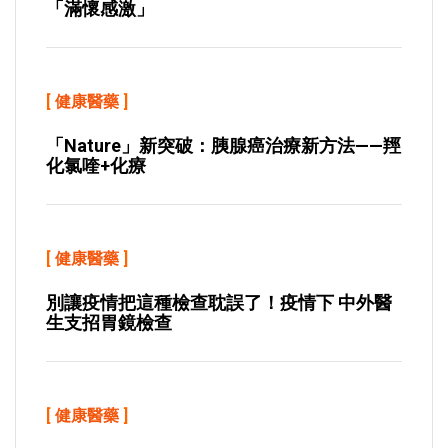
「滿懷感激」
[
健康醫藥
]
「Nature」新突破：胰腺癌治療新方法——羥
化氯喹+化療
[
健康醫藥
]
別讓疫情把這種檢查耽誤了！疫情下 中外醫
生支招胃鏡檢查
[
健康醫藥
]