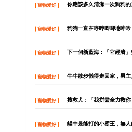
你應該多久清潔一次狗狗的
[
寵物愛好
]
狗狗一直在哼哼唧唧地呻吟
[
寵物愛好
]
下一個新藍海：「它經濟」奔
[
寵物愛好
]
牛牛散步懶得走回家，男主
[
寵物愛好
]
搜救犬：「我拼盡全力救你
[
寵物愛好
]
貓中最能打的小霸王，無人
[
寵物愛好
]