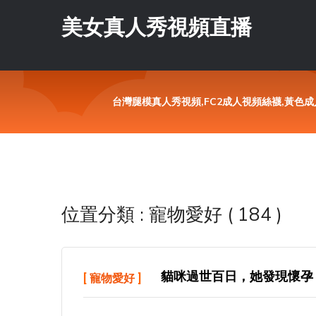
美女真人秀視頻直播
台灣腿模真人秀視頻,FC2成人視頻絲襪,黃色成
位置分類 : 寵物愛好 ( 184 )
貓咪過世百日，她發現懷孕
[
寵物愛好
]