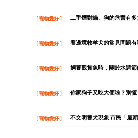
二手煙對貓、狗的危害有多
[
寵物愛好
]
養邊境牧羊犬的常見問題有
[
寵物愛好
]
飼養觀賞魚時，關於水調節
[
寵物愛好
]
你家狗子又吃大便啦？別慌
[
寵物愛好
]
不文明養犬現象 市民「最
[
寵物愛好
]