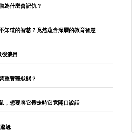
物為什麼會記仇？
不知道的智慧？竟然蘊含深層的教育智慧
最後淚目
調整養寵狀態？
鼠，想要將它帶走時它竟開口說話
免尷尬