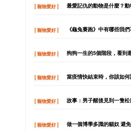
最愛記仇的動物是什麼？動
[
寵物愛好
]
《龜兔賽跑》中有哪些我們
[
寵物愛好
]
狗狗一生的5個階段，看到
[
寵物愛好
]
當疫情快結束時，你該如何
[
寵物愛好
]
故事：男子醒後見到一隻松
[
寵物愛好
]
做一個博學多識的貓奴 避
[
寵物愛好
]