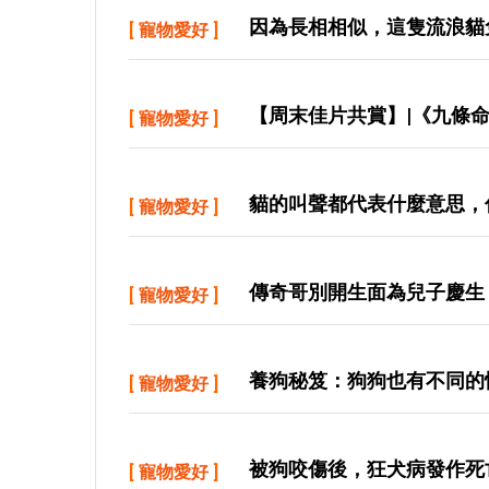
因為長相相似，這隻流浪貓
[
寵物愛好
]
【周末佳片共賞】|《九條
[
寵物愛好
]
貓的叫聲都代表什麼意思，
[
寵物愛好
]
傳奇哥別開生面為兒子慶生
[
寵物愛好
]
養狗秘笈：狗狗也有不同的
[
寵物愛好
]
被狗咬傷後，狂犬病發作死
[
寵物愛好
]