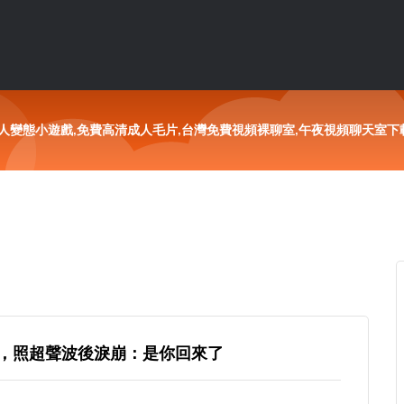
人變態小遊戲,免費高清成人毛片,台灣免費視頻裸聊室,午夜視頻聊天室下載,成
，照超聲波後淚崩：是你回來了