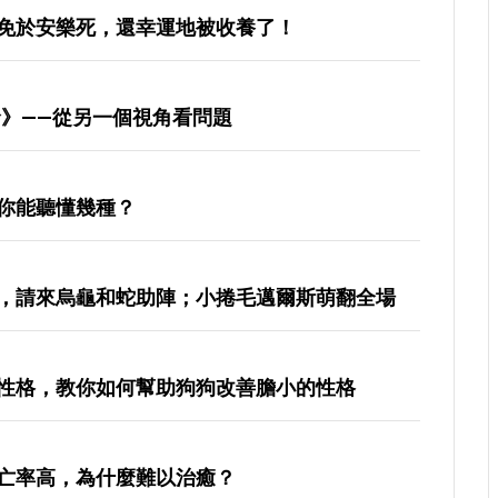
免於安樂死，還幸運地被收養了！
命》——從另一個視角看問題
你能聽懂幾種？
，請來烏龜和蛇助陣；小捲毛邁爾斯萌翻全場
性格，教你如何幫助狗狗改善膽小的性格
亡率高，為什麼難以治癒？