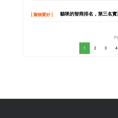
貓咪的智商排名，第三名實
[
寵物愛好
]
Pa
1
2
3
4