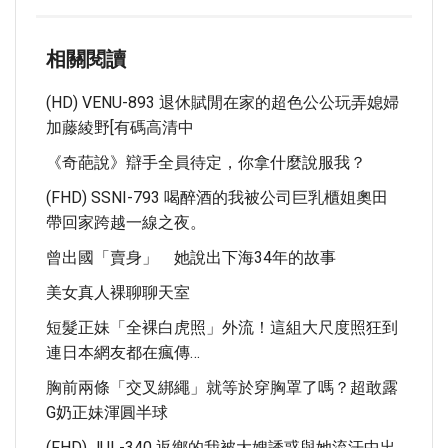
相關閱讀
(HD) VENU-893 退休賦閒在家的超色公公玩弄媳婦
加藤綾野[有碼高清中
《奇葩說》辯手全員待定，你拿什麼說服我？
(FHD) SSNI-793 喝醉酒的我被公司巨乳櫃姐奧田
帶回家跨越一線之夜。
曾出國「賣身」 她說出下海34年的故事
美女真人裸聊聊天室
短髮正妹「全裸白虎照」外流！這組大尺度照狂到
連日本網友都在瘋傳…
胸前兩條「交叉綁繩」就等於穿胸罩了嗎？超敢露
G奶正妹渾圓半球
(FHD) JUL-340 返鄉的我被大嫂誘惑與她流汗中出