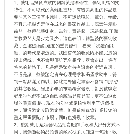
1、藝術品投資成敗的關鍵就是準確性。藝術風格的獨
特性、不可取代的高難度技巧、有審美高度的作品是
要注意的三個基本原則。不可迷信職位、輩分、年齡;
不宜只把眼光定位在成名的畫家作品上，應該注意眼
前的一些現代藝術家。當前，買得起、玩得起真 正願
意收藏的人是少之又少，這也表明，轉型後的藝術收
藏，金 錢是難以迴避的重要條件，看來「沒錢而能
雅」的時代是易逝的。我國當代的收藏既不能完成的
復出傳統，也不會與傳統完全相悖，定會走出一條有
特色的新路子。凡是經過鑒定持有證書的所謂古玩，
不過是讓一些被鑒定者在心理需求和渴望求助中，得
到一點點滿足而以，除此之外鑒定結論不會得 到預想
的其它收穫。經過多年的市場考察發現，對於被鑒定
者來說他們不知道自己的藏品是真是假，更不知道市
場的買賣價 格，現在的公開鑒定恰恰利用了這個機
會，通過鑒定收取鑒定費。但是這種違背行業規矩的
鑒定嚴重擾亂了市場，同時也攪亂了收藏。
2、後期費用,這種藝術品拍賣欺詐手段和大部分方式不
同，接觸過藝術品拍賣的藏家很多人知道一句話：收