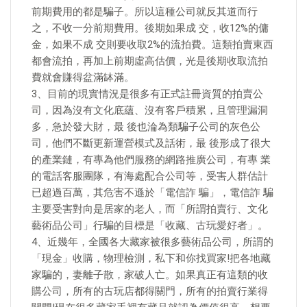
前期費用的都是騙子。所以這種公司就反其道而行
之，不收一分前期費用。後期如果成 交，收12%的傭
金，如果不成 交則要收取2%的流拍費。這類拍賣東西
都會流拍，再加上前期虛高估價，光是後期收取流拍
費就會賺得盆滿缽滿。
3、目前的現實情況是很多有正式註冊資質的拍賣公
司，因為沒有文化底蘊、沒有客戶積累，且管理漏洞
多，急於發大財，最 後也淪為類騙子公司的灰色公
司，他們不斷更新運營模式及話術，最 後形成了很大
的產業鏈，有專為他們服務的網路推廣公司，有專 業
的電話客服團隊，有海處配合公司等，受害人群估計
已超過百萬，其危害不遜於「電信詐 騙」，電信詐 騙
主要受害對向是居家的老人，而「所謂拍賣行、文化
藝術品公司」行騙的目標是「收藏、古玩愛好者」。
4、近幾年，全國各大藏家被很多藝術品公司，所謂的
「現金」收購，物理檢測，私下和你找買家!把各地藏
家騙的，妻離子散，家破人亡。如果真正有這類的收
購公司，所有的古玩店都得關門，所有的拍賣行業得