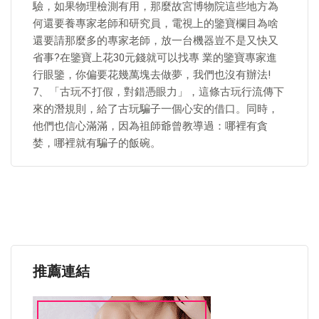
驗，如果物理檢測有用，那麼故宮博物院這些地方為
何還要養專家老師和研究員，電視上的鑒寶欄目為啥
還要請那麼多的專家老師，放一台機器豈不是又快又
省事?在鑒寶上花30元錢就可以找專 業的鑒寶專家進
行眼鑒，你偏要花幾萬塊去做夢，我們也沒有辦法!
7、「古玩不打假，對錯憑眼力」，這條古玩行流傳下
來的潛規則，給了古玩騙子一個心安的借口。同時，
他們也信心滿滿，因為祖師爺曾教導過：哪裡有貪
婪，哪裡就有騙子的飯碗。
推薦連結