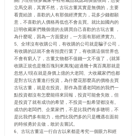
關門!現在很多藏家手裡有藏品就認為價值很高，想要
立馬交易，其實不然，古玩古董其實是無價的，主要
看賣給誰，喜歡的人有那個經濟實力，花多少錢都願
意，不喜歡的人價格再低也不會去買。就比如國內的
註明收藏家們幾個億的去購買自己喜歡的古玩古董 ，
為什麼呢，因為一方面愛好，一方面有那經濟實力。
5、全球沒有收購公司，有收購的公司就是騙子公司，
有收購的話就不會有拍賣行業了，有收購這個世界也
不會有窮人了，古董文物都不值錢一文不值了，(就算
收購正規也是幾百塊到來萬塊)超過幾十萬百萬那就是
忽悠人!現在就是身價上億的大老闆、大收藏家們也都
是對古玩古董進行投資，為什麼花那麼高的價格去買
古玩古董，就是在投資。那作為普通老闆姓的我們一
點投資都沒有怎麼能得來回報，投資可能會失敗，但
是投資了就有成功的希望，不投資一點希望都沒有。
成功的老闆們、企業家們，不是比我們有多聰明，不
是比我們多有能力，他們比我們多的只是機遇在面前
的時候勇於去做，敢於去嘗試。
6、古玩古董這一行自古以來都是考究一個眼力和經