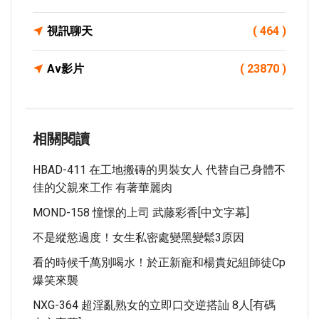
視訊聊天
( 464 )
Av影片
( 23870 )
相關閱讀
HBAD-411 在工地搬磚的男裝女人 代替自己身體不
佳的父親來工作 有著華麗肉
MOND-158 憧憬的上司 武藤彩香[中文字幕]
不是縱慾過度！女生私密處變黑變鬆3原因
看的時候千萬別喝水！於正新寵和楊貴妃組師徒cp
爆笑來襲
NXG-364 超淫亂熟女的立即口交逆搭訕 8人[有碼