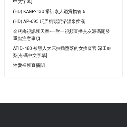
中文字幕]
(HD) KAGP-130 搭訕素人鑑賞擼管 6
(HD) AP-695 玩弄奶頭混浴溫泉痴漢
金瓶梅視訊聊天室-一對一視頻直播交友源碼開發
重點注意事項
ATID-480 被黑人大屌抽插墮落的女搜查官 深田結
梨[有碼中文字幕]
性愛裸聊直播間