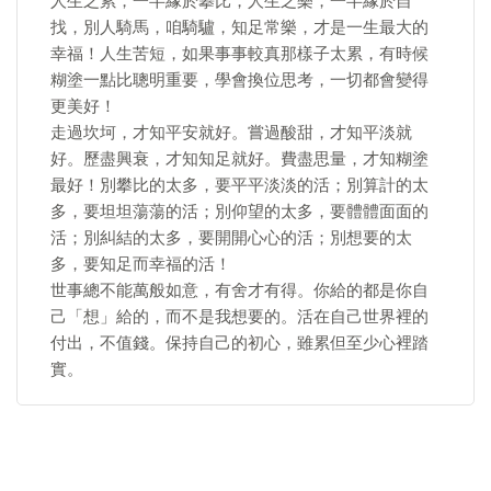
人生之累，一半緣於攀比，人生之樂，一半緣於自
找，別人騎馬，咱騎驢，知足常樂，才是一生最大的
幸福！人生苦短，如果事事較真那樣子太累，有時候
糊塗一點比聰明重要，學會換位思考，一切都會變得
更美好！
走過坎坷，才知平安就好。嘗過酸甜，才知平淡就
好。歷盡興衰，才知知足就好。費盡思量，才知糊塗
最好！別攀比的太多，要平平淡淡的活；別算計的太
多，要坦坦蕩蕩的活；別仰望的太多，要體體面面的
活；別糾結的太多，要開開心心的活；別想要的太
多，要知足而幸福的活！
世事總不能萬般如意，有舍才有得。你給的都是你自
己「想」給的，而不是我想要的。活在自己世界裡的
付出，不值錢。保持自己的初心，雖累但至少心裡踏
實。