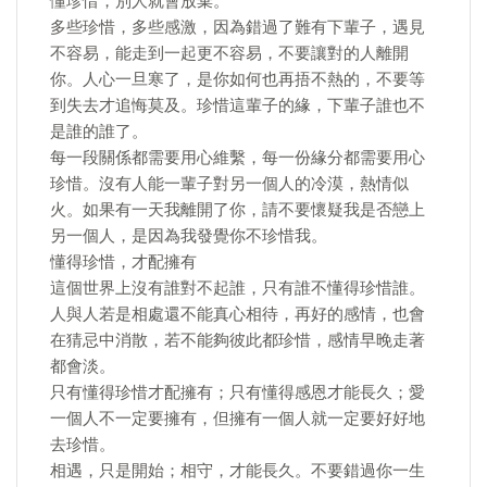
懂珍惜，別人就會放棄。
多些珍惜，多些感激，因為錯過了難有下輩子，遇見
不容易，能走到一起更不容易，不要讓對的人離開
你。人心一旦寒了，是你如何也再捂不熱的，不要等
到失去才追悔莫及。珍惜這輩子的緣，下輩子誰也不
是誰的誰了。
每一段關係都需要用心維繫，每一份緣分都需要用心
珍惜。沒有人能一輩子對另一個人的冷漠，熱情似
火。如果有一天我離開了你，請不要懷疑我是否戀上
另一個人，是因為我發覺你不珍惜我。
懂得珍惜，才配擁有
這個世界上沒有誰對不起誰，只有誰不懂得珍惜誰。
人與人若是相處還不能真心相待，再好的感情，也會
在猜忌中消散，若不能夠彼此都珍惜，感情早晚走著
都會淡。
只有懂得珍惜才配擁有；只有懂得感恩才能長久；愛
一個人不一定要擁有，但擁有一個人就一定要好好地
去珍惜。
相遇，只是開始；相守，才能長久。不要錯過你一生