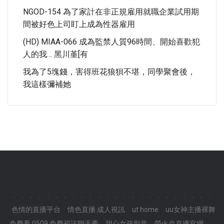
NGOD-154 為了家計在非正規雇用就職企業試用期
間被好色上司盯上成為性器雇用
(HD) MIAA-066 成為監禁人質96時間、開始喜歡犯
人的我… 黑川堇[有
我為了5塊錢，害得班花狼狽不堪，同學聚會後，
我這樣彌補她
.
.
.
.
.
.
.
.
.
.
.
.
.
.
.
.
.
.
.
.
.
.
.
.
色情的直播平台
情色直播 成人視訊
ut home
uu女神主播裸舞
免費看,0509 免費視訊聊天秀
甜心女孩影音
螢火蟲直播官網
.