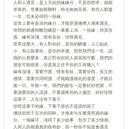
人和人遇見，是上天給的緣緣分，不是你想求，就能
求來的。世事如棋難料，時光匆匆荏苒。有些人窮盡
一生，也未必得到一份緣。
這世上要有多深的緣分，才能穿過擁擠人潮來遇見。
世間的相遇和離別總是一幕幕上演，一份緣，何其珍
貴。緣有深淺，情有長短，珍惜遇見。
世界這麼大，有人對你好，是你的驕傲；人心如此
小，有心裝著你，是你的幸運。想想我們這一生，認
識的人那麼多，真正對你好的人卻屈指可數，我們的
朋友可能很多，但是真正在乎你的又有幾人？
緣有深淺，需要守護；情有長短，需要珍惜。長久的
感情，需要共同呵護，才能維護彼此的溫度，才能日
復一日、年復一年。我們的餘生一定要好好把握，不
要讓愛你的人流淚，不要讓疼你的人傷悲，好好珍惜
這輩子，人生沒有下輩子。
珍惜這輩子的緣，下輩子誰也不是誰的誰了
佛說前世千百次的回眸，才換來今生擦肩而過的緣
分。一個緣字，演繹了多少故事，包含了多少情感。
人與人的相遇真的很奇妙，前一秒你不知道會遇見