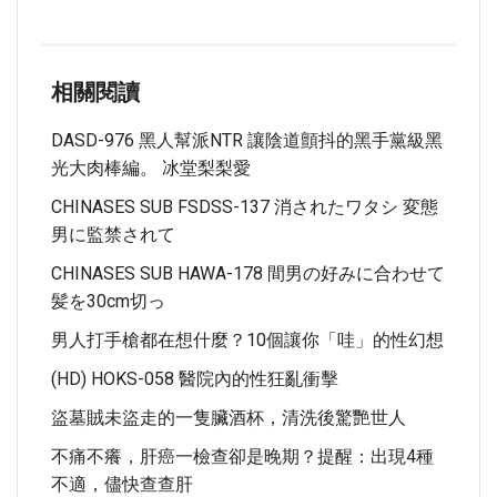
相關閱讀
DASD-976 黑人幫派NTR 讓陰道顫抖的黑手黨級黑
光大肉棒編。 冰堂梨梨愛
CHINASES SUB FSDSS-137 消されたワタシ 変態
男に監禁されて
CHINASES SUB HAWA-178 間男の好みに合わせて
髪を30cm切っ
男人打手槍都在想什麼？10個讓你「哇」的性幻想
(HD) HOKS-058 醫院內的性狂亂衝擊
盜墓賊未盜走的一隻臟酒杯，清洗後驚艷世人
不痛不癢，肝癌一檢查卻是晚期？提醒：出現4種
不適，儘快查查肝