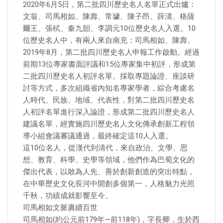
2020年6月5日，第二批四川歷史名人名單正式出爐：
文翁、司馬相如、陳壽、常璩、陳子昂、薛濤、格薩
爾王、張栻、秦九韶、李調元10位歷史名人入選。10
位歷史名人中，有兩人來自南充：司馬相如、陳壽。
2019年8月，第二批四川歷史名人申報工作啟動。經過
前期13位專家書面評議和15位專家集中初評，形成第
二批四川歷史名人初評名單。採取專題論證、座談研
討等方式，多次組織省內知名專家學者，綜合考慮名
人時代、民族、地域、代表性，對第二批四川歷史名
人初評名單進行深入論證，形成第二批四川歷史名人
建議名單，經實施四川歷史名人文化傳承創新工程領
導小組會議審議通過，最終確定這10人入選。
這10位名人，從漢代到清代，來自政治、文學、思
想、教育、科學、史學等領域，他們作為巴蜀文化的
傑出代表，以敢為人先、善於創新創造的突出特點，
在中華歷史文化長河中開創多個第一，人格魅力光照
千秋，功績成就影響至今。
司馬相如文脈賡續百世
司馬相如(約公元前179年—前118年)，字長卿，生於西