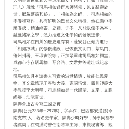
人的事業進取和人生追求樹立了榜樣，正如《漢書·地
理志》所說「司馬相如遊宦京師諸侯，以文辭顯於
世，鄉黨慕循其跡」，「相如為之師」。司馬相如的
學養和寫作，具有鮮明的巴蜀文化特徵。他在蜀中學
業養成，精通經書、史籍、子學，又能以儒學為本，
融匯諸家之學，勉力推進文化學術的發展進步。
司馬相如在四川的歷史遺存有：蓬安縣正傾力進行
「相如故城」的修復建設，已恢復文明門、紫氣門、
蓬州州署、玉環書院等，正加緊重建司馬相如祠堂。
成都市今存駟馬橋、琴台路、文君井等遺址或紀念
地。
司馬相如具有讀書人可貴的淑世情懷，故能仁民愛
物。其文章體現了春秋大義、家國情懷。四川師範大
學教授李大明稱，司馬相如是一代賦聖、文宗，文脈
綿賡，沾溉百世。
陳壽會通古今寫三國史實
陳壽(公元233年—297年)，字承祚，巴西郡安漢縣(今
南充市)人，著名史學家。陳壽少時好學，師事同郡學
者譙周，在蜀漢時曾任衛將軍主簿、東觀秘書郎、觀