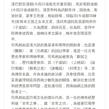
漢巴郡安漢縣(今四川省南充市蓬安縣)，長於蜀郡成都
(今四川省成都市)。漢景帝時為武騎常侍，因病免，客
游於梁。梁孝王死後，相如歸蜀，得臨邛(今成都邛崍
市)富商卓王孫之女卓文君。漢武帝讀到其居梁時所作
《子虛賦》，大為讚賞，因得召見，任為郎。曾拜中
郎將奉使西南，後轉任孝文園令，晚年免官閑居而
卒。
司馬相如是漢大賦的奠基者和蜀學的開創者，也是通
《爾雅》、著《凡將篇》的訓詁學家，還是一位古蜀
歷史學家和博物學家。司馬相如被譽為「辭賦之
宗」，歷代備受推崇。其《子虛賦》《上林賦》《諭
巴蜀檄》《難蜀父老》《諫獵疏》《封禪文》等，皆
為傳世名篇。作為卓越的政治家，其奉使西南，注意
妥善處理朝廷與西南少數民族的關係，解決社會治理
和經濟貿易等問題，是拓邊功臣，西南絲綢之路的開
拓者之一。
司馬相如是巴蜀文化的傑出代表。其一生的傳奇經歷
和做「非常之事」、建「非常之功」，為後輩巴蜀學