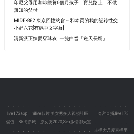
印尼父母用咖啡餵養6個月孩子：育兒路上，不做
無知的父母
MIDE-882 東京回憶約會～和本質的我的記錄性交
小野六花[有碼中文字幕]
清新派正妹愛穿球衣...一雙白皙「逆天長腿」
.
.
.
.
.
.
.
.
.
.
.
.
.
.
.
.
.
.
.
.
.
.
.
.
live173app
hilive影片,美女秀多人視頻社區
.
冷宮直播,live173
儲值
85街影城
撩女友2020,Sex激情聊天室
.
.
.
.
.
.
.
.
.
.
.
.
.
.
.
.
.
.
.
.
.
.
.
.
主播大尺度直播平