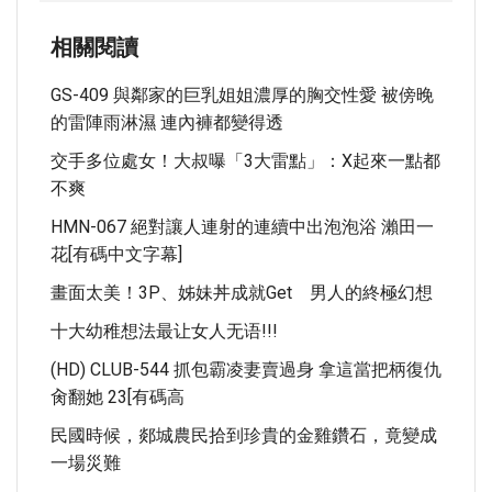
相關閱讀
GS-409 與鄰家的巨乳姐姐濃厚的胸交性愛 被傍晚
的雷陣雨淋濕 連內褲都變得透
交手多位處女！大叔曝「3大雷點」：X起來一點都
不爽
HMN-067 絕對讓人連射的連續中出泡泡浴 瀨田一
花[有碼中文字幕]
畫面太美！3P、姊妹丼成就Get 男人的終極幻想
十大幼稚想法最让女人无语!!!
(HD) CLUB-544 抓包霸凌妻賣過身 拿這當把柄復仇
肏翻她 23[有碼高
民國時候，郯城農民拾到珍貴的金雞鑽石，竟變成
一場災難