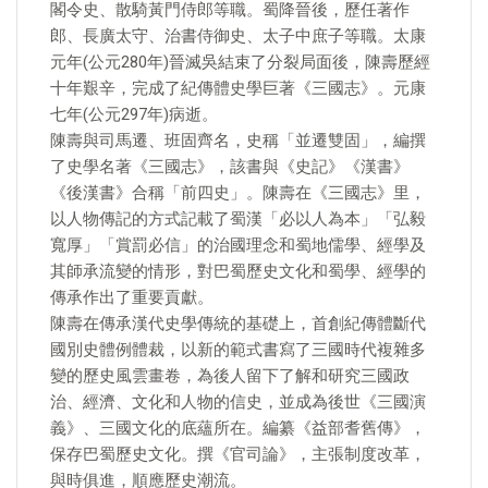
閣令史、散騎黃門侍郎等職。蜀降晉後，歷任著作
郎、長廣太守、治書侍御史、太子中庶子等職。太康
元年(公元280年)晉滅吳結束了分裂局面後，陳壽歷經
十年艱辛，完成了紀傳體史學巨著《三國志》。元康
七年(公元297年)病逝。
陳壽與司馬遷、班固齊名，史稱「並遷雙固」，編撰
了史學名著《三國志》，該書與《史記》《漢書》
《後漢書》合稱「前四史」。陳壽在《三國志》里，
以人物傳記的方式記載了蜀漢「必以人為本」「弘毅
寬厚」「賞罰必信」的治國理念和蜀地儒學、經學及
其師承流變的情形，對巴蜀歷史文化和蜀學、經學的
傳承作出了重要貢獻。
陳壽在傳承漢代史學傳統的基礎上，首創紀傳體斷代
國別史體例體裁，以新的範式書寫了三國時代複雜多
變的歷史風雲畫卷，為後人留下了解和研究三國政
治、經濟、文化和人物的信史，並成為後世《三國演
義》、三國文化的底蘊所在。編纂《益部耆舊傳》，
保存巴蜀歷史文化。撰《官司論》，主張制度改革，
與時俱進，順應歷史潮流。